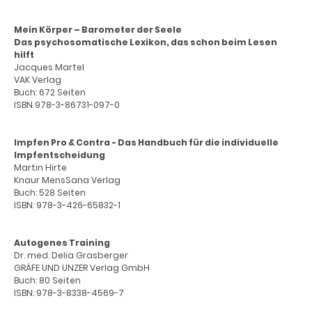
Mein Körper – Barometer der Seele
Das psychosomatische Lexikon, das schon beim Lesen
hilft
Jacques Martel
VAK Verlag
Buch: 672 Seiten
ISBN 978-3-86731-097-0
Impfen Pro & Contra - Das Handbuch für die individuelle
Impfentscheidung
Martin Hirte
Knaur MensSana Verlag
Buch: 528 Seiten
ISBN: 978-3-426-65832-1
Autogenes Training
Dr. med. Delia Grasberger
GRÄFE UND UNZER Verlag GmbH
Buch: 80 Seiten
ISBN: 978-3-8338-4569-7