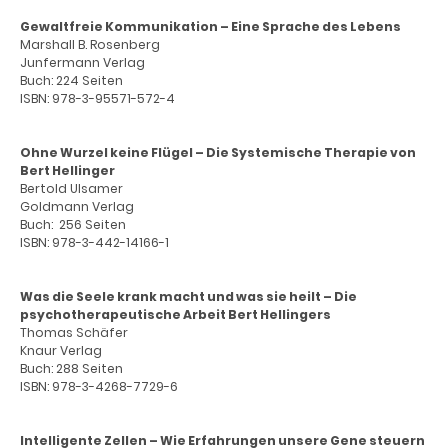
Gewaltfreie Kommunikation – Eine Sprache des Lebens
Marshall B. Rosenberg
Junfermann Verlag
Buch: 224 Seiten
ISBN: 978-3-95571-572-4
Ohne Wurzel keine Flügel – Die Systemische Therapie von
Bert Hellinger
Bertold Ulsamer
Goldmann Verlag
Buch: 256 Seiten
ISBN: 978-3-442-14166-1
Was die Seele krank macht und was sie heilt – Die
psychotherapeutische Arbeit Bert Hellingers
Thomas Schäfer
Knaur Verlag
Buch: 288 Seiten
ISBN: 978-3-4268-7729-6
Intelligente Zellen – Wie Erfahrungen unsere Gene steuern