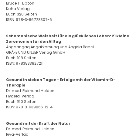
Bruce H. Lipton
Koha Verlag
Buch: 320 Seiten
ISBN: 978-3-86728307-6
Schamanische Weisheit für ein glückliches Leben: 21 kleine
Zeremonien für den Alltag
Angaangaq Angakkorsuaq und Angela Babel
GRÄFE UND UNZER Verlag GmbH
Buch: 108 Seiten
ISBN: 9783833827211
Gesund in sieben Tagen - Erfolge mit der Vitamin-D-
Therapie
Dr. med. Raimund Helden
Hygeia-Verlag
Buch: 150 Seiten
ISBN: 978-3-939865-12-4
Gesund mit der Kraft der Natur
Dr. med. Raimund Helden
Riva-Verlag