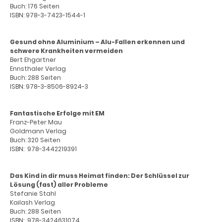
Buch: 176 Seiten
ISBN: 978-3-7423-1544-1
Gesund ohne Aluminium – Alu-Fallen erkennen und
schwere Krankheiten vermeiden
Bert Ehgartner
Ennsthaler Verlag
Buch: 288 Seiten
ISBN: 978-3-8506-8924-3
Fantastische Erfolge mit EM
Franz-Peter Mau
Goldmann Verlag
Buch: 320 Seiten
ISBN: ‎ 978-3442219391
Das Kind in dir muss Heimat finden: Der Schlüssel zur
Lösung (fast) aller Probleme
Stefanie Stahl
Kailash Verlag
Buch: 288 Seiten
ISBN: ‎ 978-3424631074