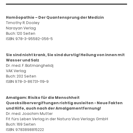
Homöopathie – Der Quantensprung der Medizin
Timothy R. Dooley
Narayan Verlag
Buch: 120 Seiten
ISBN: 978-3-95582-056-5
Sie sind nicht krank, Sie sind durstig! Heilung von innen mit
Wasser und Salz
Dr. med. F. Batmanghelidj
VAK Verlag
Buch: 202 Seiten
ISBN 978-3-86731-119-9
Amalgam: Risiko für die Menschheit
Quecksilbervergiftungen richtig ausleiten - Neue Fakten
und Hilfe, auch nach der Amalgamentfernung!
Dr. med. Joachim Mutter
Fit fürs Leben Verlag in der Natura Viva Verlags GmbH
Buch: 169 Seiten
ISBN: 9783898815222