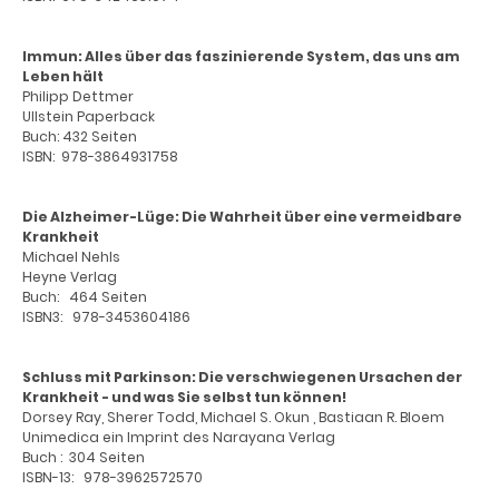
Immun: Alles über das faszinierende System, das uns am
Leben hält
Philipp Dettmer
Ullstein Paperback
Buch: 432 Seiten
ISBN: ‎ 978-3864931758
Die Alzheimer-Lüge: Die Wahrheit über eine vermeidbare
Krankheit
Michael Nehls
Heyne Verlag
Buch: 464 Seiten
ISBN3: ‎ 978-3453604186
Schluss mit Parkinson: Die verschwiegenen Ursachen der
Krankheit - und was Sie selbst tun können!
Dorsey Ray, Sherer Todd, Michael S. Okun , Bastiaan R. Bloem
Unimedica ein Imprint des Narayana Verlag
Buch : ‎ 304 Seiten
ISBN-13: ‎ 978-3962572570