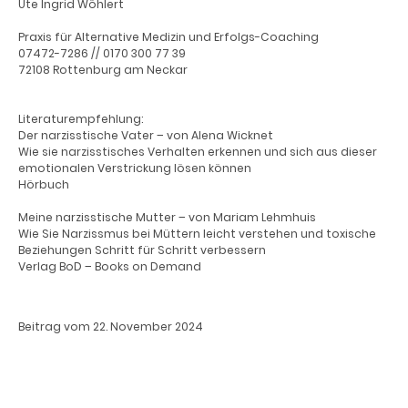
Ute Ingrid Wöhlert
Praxis für Alternative Medizin und Erfolgs-Coaching
07472-7286 // 0170 300 77 39
72108 Rottenburg am Neckar
Literaturempfehlung:
Der narzisstische Vater – von Alena Wicknet
Wie sie narzisstisches Verhalten erkennen und sich aus dieser
emotionalen Verstrickung lösen können
Hörbuch
Meine narzisstische Mutter – von Mariam Lehmhuis
Wie Sie Narzissmus bei Müttern leicht verstehen und toxische
Beziehungen Schritt für Schritt verbessern
Verlag BoD – Books on Demand
Beitrag vom 22. November 2024