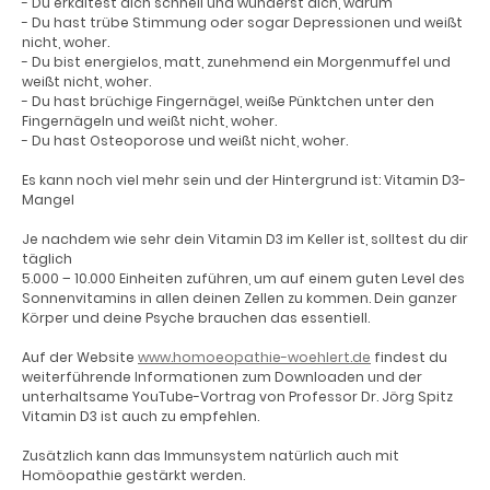
- Du erkältest dich schnell und wunderst dich, warum
- Du hast trübe Stimmung oder sogar Depressionen und weißt
nicht, woher.
- Du bist energielos, matt, zunehmend ein Morgenmuffel und
weißt nicht, woher.
- Du hast brüchige Fingernägel, weiße Pünktchen unter den
Fingernägeln und weißt nicht, woher.
- Du hast Osteoporose und weißt nicht, woher.
Es kann noch viel mehr sein und der Hintergrund ist: Vitamin D3-
Mangel
Je nachdem wie sehr dein Vitamin D3 im Keller ist, solltest du dir
täglich
5.000 – 10.000 Einheiten zuführen, um auf einem guten Level des
Sonnenvitamins in allen deinen Zellen zu kommen. Dein ganzer
Körper und deine Psyche brauchen das essentiell.
Auf der Website
www.homoeopathie-woehlert.de
findest du
weiterführende Informationen zum Downloaden und der
unterhaltsame YouTube-Vortrag von Professor Dr. Jörg Spitz
Vitamin D3 ist auch zu empfehlen.
Zusätzlich kann das Immunsystem natürlich auch mit
Homöopathie gestärkt werden.